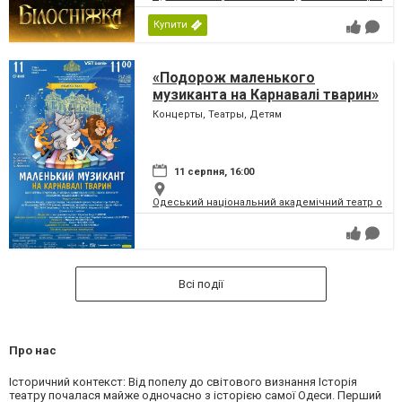
Купити
«Подорож маленького
музиканта на Карнавалі тварин»
(ОНАТОБ)
Концерты, Театры, Детям
11 серпня, 16:00
Одеський національний академічний театр опери
Всі події
Про нас
Історичний контекст: Від попелу до світового визнання Історія
театру почалася майже одночасно з історією самої Одеси. Перший