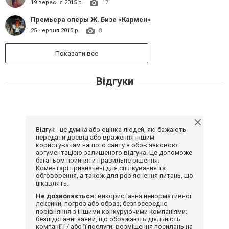
19 вересня 2015 р.
17
Премьера оперы Ж. Бизе «Кармен»
25 червня 2015 р.
8
Показати все
Відгуки
Відгук - це думка або оцінка людей, які бажають
передати досвід або враження іншим
користувачам нашого сайту з обов'язковою
аргументацією залишеного відгука. Це допоможе
багатьом прийняти правильне рішення.
Коментарі призначені для спілкування та
обговорення, а також для роз'яснення питань, що
цікавлять.
Не дозволяється:
використання ненормативної
лексики, погроз або образ; безпосереднє
порівняння з іншими конкуруючими компаніями;
безпідставні заяви, що ображають діяльність
компанії і / або її послуги; розміщення посилань на