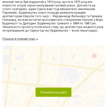
міський театр був відкритий у 1810 році, проте в 1873 році він
повністю згорів через несправний газовий ріжок. Для міста це
стало трагедією, адже Одеса вже тоді вважалася «маленьким
Парижем». Будівництво нової споруди довірили кращим
архітекторам Європи того часу — Фердинанду Фельнеру та Герману
Гельмеру, які вже встигли прославитися створенням театрів у Відні,
Будапешті та Дрездені. Будівництво тривало з 1884 по 1887 рік.
Унікальність проєкту полягала в тому, що архітектори жодного разу
не приїжджали до Одеси під час будівництва — вони лише надси...
Показати повний опис
Показати на карті